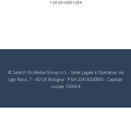
+39 0510951294
© Search On Media Group s.r.l. - Sede Legale e Operativa: via
Ugo Bassi, 7 - 40126 Bologna - P.IVA 02418200800 - Capitale
sociale 10000 €